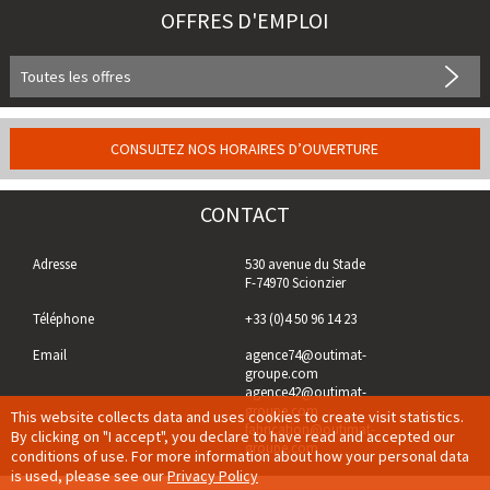
OFFRES D'EMPLOI
Toutes les offres
CONSULTEZ NOS HORAIRES D’OUVERTURE
CONTACT
Adresse
530 avenue du Stade
F-74970 Scionzier
Téléphone
+33 (0)4 50 96 14 23
Email
agence74@outimat-
groupe.com
agence42@outimat-
groupe.com
This website collects data and uses cookies to create visit statistics.
fabrication@outimat-
By clicking on "I accept", you declare to have read and accepted our
groupe.com
conditions of use. For more information about how your personal data
is used, please see our
Privacy Policy