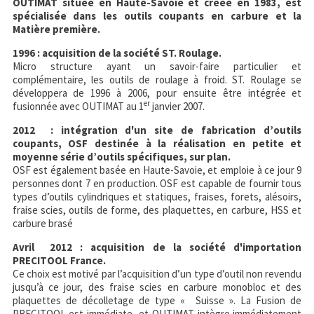
OUTIMAT située en Haute-Savoie et créée en 1983, est
spécialisée dans les outils coupants en carbure et la
Matière première.
1996 : acquisition de la société ST. Roulage.
Micro structure ayant un savoir-faire particulier et
complémentaire, les outils de roulage à froid. ST. Roulage se
développera de 1996 à 2006, pour ensuite être intégrée et
er
fusionnée avec OUTIMAT au 1
janvier 2007.
2012 : intégration d'un site de fabrication d’outils
coupants, OSF destinée à la réalisation en petite et
moyenne série d’outils spécifiques, sur plan.
OSF est également basée en Haute-Savoie, et emploie à ce jour 9
personnes dont 7 en production. OSF est capable de fournir tous
types d’outils cylindriques et statiques, fraises, forets, alésoirs,
fraise scies, outils de forme, des plaquettes, en carbure, HSS et
carbure brasé
Avril 2012 : acquisition de la société d'importation
PRECITOOL France.
Ce choix est motivé par l’acquisition d’un type d’outil non revendu
jusqu’à ce jour, des fraise scies en carbure monobloc et des
plaquettes de décolletage de type « Suisse ». La Fusion de
PRECITOOL est immédiate, et OUTIMAT intègre immédiatement